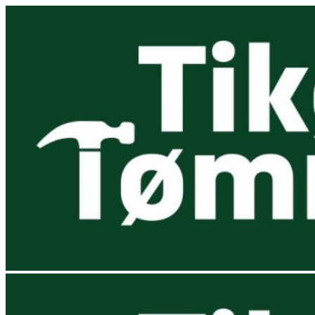
Videre
til
indhold