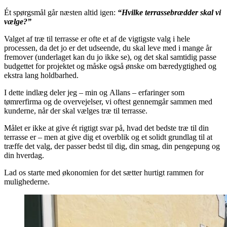
Ét spørgsmål går næsten altid igen:
“Hvilke terrassebrædder skal vi
vælge?”
Valget af træ til terrasse er ofte et af de vigtigste valg i hele
processen, da det jo er det udseende, du skal leve med i mange år
fremover (underlaget kan du jo ikke se), og det skal samtidig passe
budgettet for projektet og måske også ønske om bæredygtighed og
ekstra lang holdbarhed.
I dette indlæg deler jeg – min og Allans – erfaringer som
tømrerfirma og de overvejelser, vi oftest gennemgår sammen med
kunderne, når der skal vælges træ til terrasse.
Målet er ikke at give ét rigtigt svar på, hvad det bedste træ til din
terrasse er – men at give dig et overblik og et solidt grundlag til at
træffe det valg, der passer bedst til dig, din smag, din pengepung og
din hverdag.
Lad os starte med økonomien for det sætter hurtigt rammen for
mulighederne.