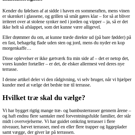
Kender du følelsen af at sidde i haven en sommeraften, mens vinen
er skænket i glassene, og grillen så småt gøres klar – for så at bliver
irriteret over at stolene synker ned i jorden og vipper – ja, så er det
ikke helt så afslappet, som det kunne være alligevel.
Eller drømmer du om, at kunne træde direkte ud (på bare fødder) på
en fast, behagelig flade uden sten og jord, mens du nyder en kop
morgenkaffe…
Disse oplevelser er ikke gætværk fra min side af – det er netop det,
vores kunder fortæller – er det, de elsker allermest ved deres nye
terrasse.
I denne artikel deler vi den rådgivning, vi selv bruger, når vi hjælper
kunder med at vælge det bedste træ til terrasse.
Hvilket træ skal du vælge?
Vi har bygget rigtig mange træ- og bambusterrasser gennem årene –
og haft endnu flere samtaler med forventningsfulde familier, der står
midt i overvejelserne. Vi har guidet omkring terrasser i flere
niveauer, hævet terrasser, med en eller flere trapper og liggeplader
samt vægge, der giver læ på terrassen.