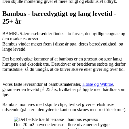
Den skjulte montering giver et mere roligt og eksklusivt udtryk.
Bambus - bæredygtigt og lang levetid -
25+ år
BAMBUS-terrassebrædder findes i to farver, den rødlige cognac og
den mørke espresso.
Bambus vinder meget frem i disse år pga. deres bæredygtighed, og
lange levetid.
Det bæredygtige kommer af at bambus er en græsart og gror langt
hurtigere end eksotisk træ. Derudover er brædderne støbte og derfor
formstabile, så du undgår, at de bliver skæve eller giver sig over tid.
Vores faste leverandør af bambusmaterialer,
Holse og Wibroe
,
garanterer en levetid på 25 års, hvilket er på højde med hårdtræ som
Ipé.
Bambus monteres med skjulte clips, hvilket giver er eksklusiv
udseende (på nær i den yderste kant som skrues med rustfrie skruer).
Den 70 m2 hævede terrasse i flere niveauer er bygget