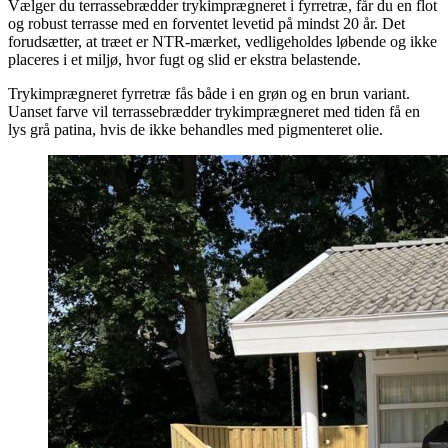
Vælger du terrassebrædder trykimprægneret i fyrretræ, får du en flot
og robust terrasse med en forventet levetid på mindst 20 år. Det
forudsætter, at træet er NTR-mærket, vedligeholdes løbende og ikke
placeres i et miljø, hvor fugt og slid er ekstra belastende.
Trykimprægneret fyrretræ fås både i en grøn og en brun variant.
Uanset farve vil terrassebrædder trykimprægneret med tiden få en
lys grå patina, hvis de ikke behandles med pigmenteret olie.