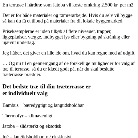
En terrasse i hårdtræ som Jatoba vil koste omkring 2.500 kr. per m2.
Det er for både materialer og tømrerarbejde. Hvis du selv vil bygge
så kan du få et tilbud på materialer fra dit lokale byggemarked.
Priseksemplerne er uden tilkøb af flere niveauer, trapper,
liggepladser, vægge, indbygget lys eller bygning på skråning eller
ujævnt underlag.
Jeg håber, det giver en lille ide om, hvad du kan regne med af udgift.
… Og nu til en gennemgang af de forskellige muligheder for valg af
træ til terrasse, så du er klædt godt på, når du skal beslutte
træterrasse brædder.
Det bedste træ til din træterrasse er
et individuelt valg
Bambus – bæredygtigt og langtidsholdbar
Thermofyr – klimavenligt
Jatoba – slidstærkt og eksotisk
Ipé – langtidsholdbart og eksklusivt