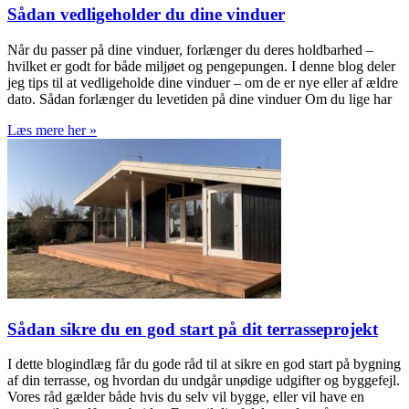
Sådan vedligeholder du dine vinduer
Når du passer på dine vinduer, forlænger du deres holdbarhed –
hvilket er godt for både miljøet og pengepungen. I denne blog deler
jeg tips til at vedligeholde dine vinduer – om de er nye eller af ældre
dato. Sådan forlænger du levetiden på dine vinduer Om du lige har
Læs mere her »
Sådan sikre du en god start på dit terrasseprojekt
I dette blogindlæg får du gode råd til at sikre en god start på bygning
af din terrasse, og hvordan du undgår unødige udgifter og byggefejl.
Vores råd gælder både hvis du selv vil bygge, eller vil have en