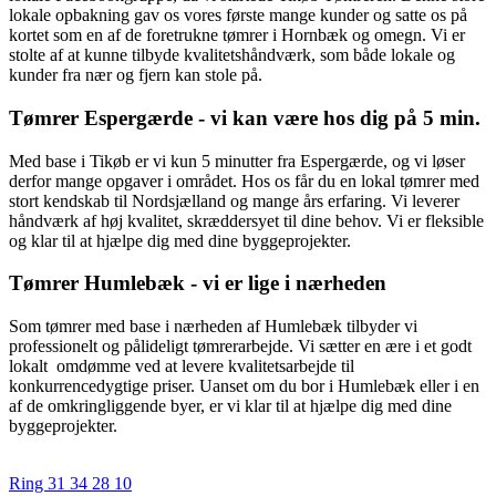
lokale opbakning gav os vores første mange kunder og satte os på
kortet som en af de foretrukne tømrer i Hornbæk og omegn. Vi er
stolte af at kunne tilbyde kvalitetshåndværk, som både lokale og
kunder fra nær og fjern kan stole på.
Tømrer Espergærde - vi kan være hos dig på 5 min.
Med base i Tikøb er vi kun 5 minutter fra Espergærde, og vi løser
derfor mange opgaver i området. Hos os får du en lokal tømrer med
stort kendskab til Nordsjælland og mange års erfaring. Vi leverer
håndværk af høj kvalitet, skræddersyet til dine behov. Vi er fleksible
og klar til at hjælpe dig med dine byggeprojekter.
Tømrer Humlebæk - vi er lige i nærheden
Som tømrer med base i nærheden af Humlebæk tilbyder vi
professionelt og pålideligt tømrerarbejde. Vi sætter en ære i et godt
lokalt omdømme ved at levere kvalitetsarbejde til
konkurrencedygtige priser. Uanset om du bor i Humlebæk eller i en
af de omkringliggende byer, er vi klar til at hjælpe dig med dine
byggeprojekter.
Ring 31 34 28 10