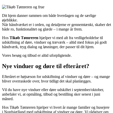
Dit hjem danner rammen om både hverdagen og de særlige
øjeblikke.
Når håndværket er i orden, og detaljerne er gennemtænkt, skaber det
både ro, funktionalitet og glæde – i mange år frem.
Hos
Tikøb Tømreren
hjælper vi med alt fra vedligeholdelse til
udskiftning af døre, vinduer og træværk – altid med fokus på godt
håndværk, tryg dialog og løsninger, der passer til dit hjem.
Vores besøg og tilbud er altid uforpligtende.
Nye vinduer og døre til efteråret?
Efteråret er højsæson for udskiftning af vinduer og døre – og mange
bliver overraskede over, hvor tidligt det skal planlægges.
Vil du have nye vinduer eller døre udskiftet i september/oktober,
anbefaler vi, at opmåling, tilbud og bestilling sker senest i juni
måned.
Hos Tikøb Tømreren hjælper vi hvert år mange familier og husejere
i Nordsjælland med udskiftning af vinduer og døre. Vi rådgiver om