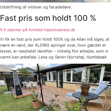
Udskiftning af vinduer og facadedøre.
Fast pris som holdt 100 %
5.0 stjerner på Anmeld-haandvaerker.dk
Vi fik en fast pris som holdt 100% og da Allan må siges, at
være en nørd, der ALDRIG springer over, hvor gærdet er
lavest, er resultatet derefter – virkelig flot arbejde, som vi
varmt kan anbefale.
Lena og Søren Hjortshøj, Humlebæk