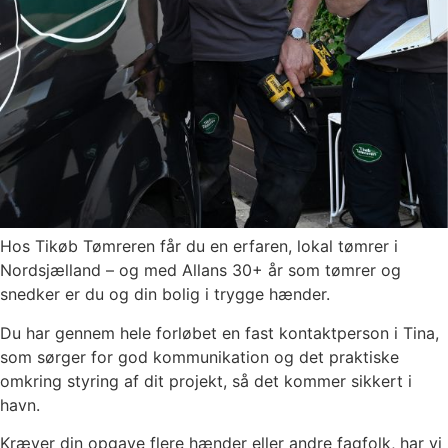
Hos Tikøb Tømreren får du en erfaren, lokal tømrer i
Nordsjælland – og med Allans 30+ år som tømrer og
snedker er du og din bolig i trygge hænder.
Du har gennem hele forløbet en fast kontaktperson i Tina,
som sørger for god kommunikation og det praktiske
omkring styring af dit projekt, så det kommer sikkert i
havn.
Kræver din opgave flere hænder eller andre fagfolk, har vi